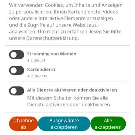
Wir verwenden Cookies, um Inhalte und Anzeigen
zu personalisieren, Ihnen Kartendienste, Videos
Ev. Tageseinrichtung Kinderarche
oder andere interaktive Elemente anzuzeigen
und die Zugriffe auf unsere Website zu
Lange Malterse 28a
analysieren.
Um mehr zu erfahren, lesen Sie bitte
44795 - Bochum
unsere
Datenschutzerklärung
.
Tel.: 0234 432104 ​​​​​​
Streaming von Medien
↓
1
Dienst
E-Mail
Kartendienst
↓
2
Dienste
Alle Dienste aktivieren oder deaktivieren
Kontakt
Mit diesem Schalter können Sie alle
Anfahrt
Dienste aktivieren oder deaktivieren.
Impressum
Ich lehne
Ausgewählte
Alle
Datenschutz
ab
akzeptieren
akzeptieren