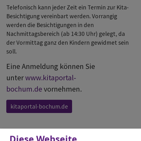
Telefonisch kann jeder Zeit ein Termin zur Kita-
Besichtigung vereinbart werden. Vorrangig
werden die Besichtigungen in den
Nachmittagsbereich (ab 14:30 Uhr) gelegt, da
der Vormittag ganz den Kindern gewidmet sein
soll.
Eine Anmeldung können Sie
unter
www.kitaportal-
bochum.de
vornehmen.
kitaportal-bochum.de
Diese Webseite