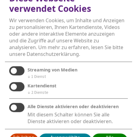
verwendet Cookies
Wir verwenden Cookies, um Inhalte und Anzeigen
zu personalisieren, Ihnen Kartendienste, Videos
Ev. Tageseinrichtung Kinderarche
oder andere interaktive Elemente anzuzeigen
und die Zugriffe auf unsere Website zu
analysieren.
Um mehr zu erfahren, lesen Sie bitte
Lange Malterse 28a
unsere
Datenschutzerklärung
.
44795 - Bochum
Streaming von Medien
Tel.: 0234 - 43 21 04
↓
1
Dienst
Kartendienst
kontakt@kinderarche-weitmar.de
↓
2
Dienste
Anfahrt (google)
Alle Dienste aktivieren oder deaktivieren
Mit diesem Schalter können Sie alle
Dienste aktivieren oder deaktivieren.